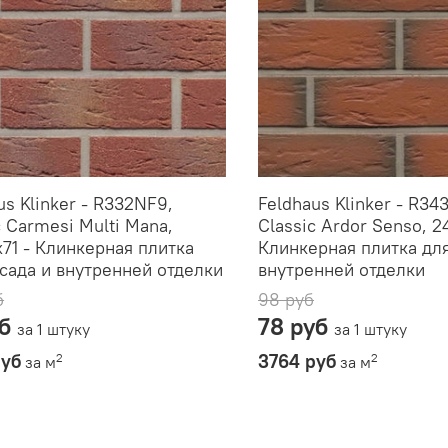
us Klinker - R332NF9,
Feldhaus Klinker - R34
c Carmesi Multi Mana,
Classic Ardor Senso, 2
71 - Клинкерная плитка
Клинкерная плитка дл
сада и внутренней отделки
внутренней отделки
б
98 руб
уб
78 руб
за 1 штуку
за 1 штуку
руб
3764 руб
2
2
за м
за м