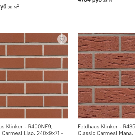
руб
2
за м
us Klinker - R400NF9,
Feldhaus Klinker - R43
c Carmesi Liso, 240x9x71 -
Classic Carmesi Mana, 