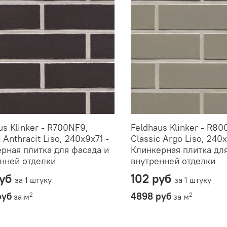
us Klinker - R700NF9,
Feldhaus Klinker - R80
 Anthracit Liso, 240x9x71 -
Classic Argo Liso, 240x
рная плитка для фасада и
Клинкерная плитка дл
нней отделки
внутренней отделки
руб
102 руб
за 1 штуку
за 1 штуку
руб
4898 руб
2
2
за м
за м