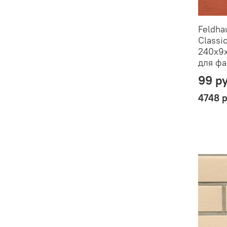
Feldha
Classic
240x9x
для фа
99 р
4748 