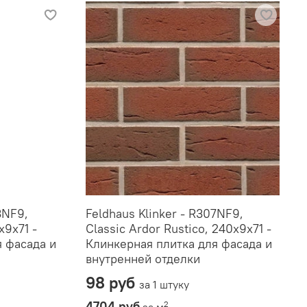
3NF9,
Feldhaus Klinker - R307NF9,
x9x71 -
Classic Ardor Rustico, 240x9x71 -
я фасада и
Клинкерная плитка для фасада и
внутренней отделки
98 руб
за 1 штуку
4704 руб
2
за м