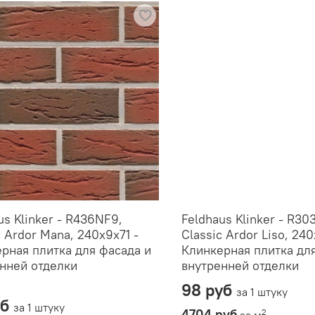
us Klinker - R436NF9,
Feldhaus Klinker - R30
c Ardor Mana, 240x9x71 -
Classic Ardor Liso, 240
рная плитка для фасада и
Клинкерная плитка дл
нней отделки
внутренней отделки
98 руб
за 1 штуку
уб
за 1 штуку
4704 руб
2
за м