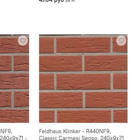
5NF9,
Feldhaus Klinker - R440NF9,
240x9x71 -
Classic Carmesi Senso, 240x9x71