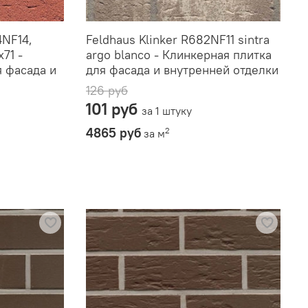
4NF14,
Feldhaus Klinker R682NF11 sintra
x71 -
argo blanco - Клинкерная плитка
я фасада и
для фасада и внутренней отделки
126 руб
101 руб
за 1 штуку
4865 руб
2
за м