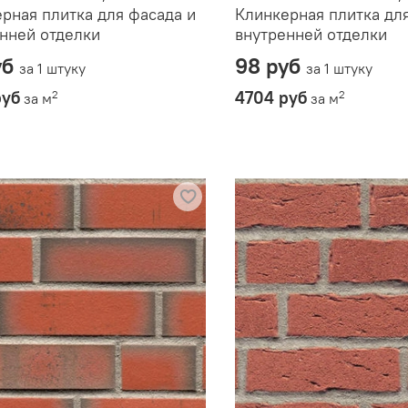
рная плитка для фасада и
Клинкерная плитка дл
нней отделки
внутренней отделки
уб
98 руб
за 1 штуку
за 1 штуку
руб
4704 руб
2
2
за м
за м