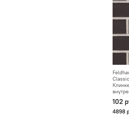
Feldha
Classic
Клинке
внутре
102 
4898 