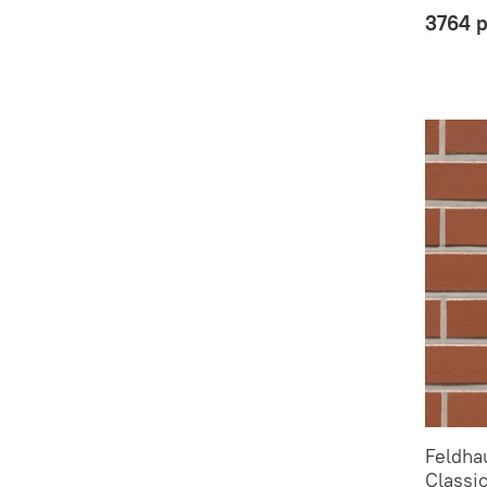
3764 
Feldha
Classi