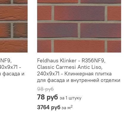
3NF9,
Feldhaus Klinker - R356NF9,
40x9x71 -
Classic Carmesi Antic Liso,
я фасада и
240x9x71 - Клинкерная плитка
для фасада и внутренней отделки
98 руб
78 руб
за 1 штуку
3764 руб
2
за м