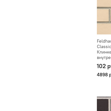
Feldha
Classic
Клинке
внутре
102 
4898 