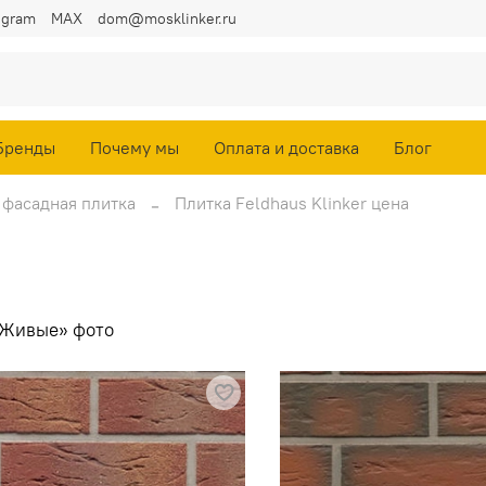
egram
MAX
dom@mosklinker.ru
Бренды
Почему мы
Оплата и доставка
Блог
 фасадная плитка
Плитка Feldhaus Klinker цена
Живые» фото