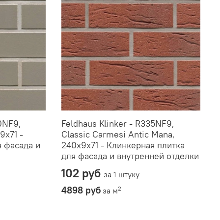
0NF9,
Feldhaus Klinker - R335NF9,
9x71 -
Classic Carmesi Antic Mana,
я фасада и
240x9x71 - Клинкерная плитка
для фасада и внутренней отделки
102 руб
за 1 штуку
4898 руб
2
за м