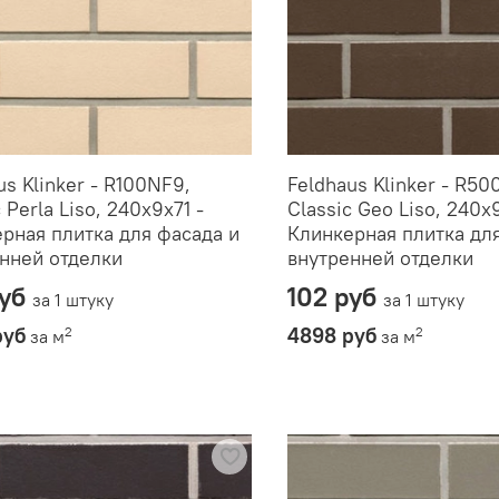
us Klinker - R100NF9,
Feldhaus Klinker - R50
 Perla Liso, 240x9x71 -
Classic Geo Liso, 240x9
рная плитка для фасада и
Клинкерная плитка дл
нней отделки
внутренней отделки
руб
102 руб
за 1 штуку
за 1 штуку
руб
4898 руб
2
2
за м
за м