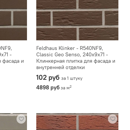
0NF9,
Feldhaus Klinker - R540NF9,
x71 -
Classic Geo Senso, 240x9x71 -
я фасада и
Клинкерная плитка для фасада и
внутренней отделки
102 руб
за 1 штуку
4898 руб
2
за м