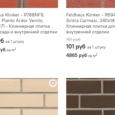
us Klinker - R788NF9,
Feldhaus Klinker - R69
 Planto Ardor Venito,
Sintra Carmesi, 240x14
71 - Клинкерная плитка
Клинкерная плитка дл
сада и внутренней отделки
внутренней отделки
151 руб
уб
за 1 штуку
101 руб
за 1 штуку
руб
2
за м
4865 руб
2
за м