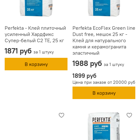
Perfekta - Клей плиточный
Perfekta EcoFlex Green line
усиленный Хардфикс
Dust free, мешок 25 кг -
Супер-белый C2 ТЕ, 25 кг
Клей для натурального
камня и керамогранита
1871 руб
за 1 штуку
эластичный
1988 руб
В корзину
за 1 штуку
1899 руб
Цена при заказе от 20000 руб
В корзину