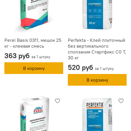
Perel Basis 0311, мешок 25
Perfekta - Клей плиточный
кг - клеевая смесь
без вертикального
сползания Стартфикс C0 T,
363 руб
за 1 штуку
30 кг
520 руб
В корзину
за 1 штуку
В корзину