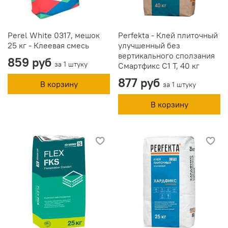
Perel White 0317, мешок
Perfekta - Клей плиточный
25 кг - Клеевая смесь
улучшенный без
вертикального сползания
859 руб
за 1 штуку
Смартфикс C1 T, 40 кг
877 руб
В корзину
за 1 штуку
В корзину