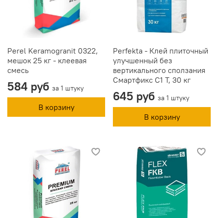
Perel Keramogranit 0322,
Perfekta - Клей плиточный
мешок 25 кг - клеевая
улучшенный без
смесь
вертикального сползания
Смартфикс C1 T, 30 кг
584 руб
за 1 штуку
645 руб
за 1 штуку
В корзину
В корзину