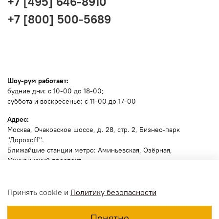
+7 [495] 646-8910
+7 [800] 500-5689
Шоу-рум работает:
будние дни: с 10-00 до 18-00;
суббота и воскресенье: с 11-00 до 17-00
Адрес:
Москва
, Очаковское шоссе, д. 28, стр. 2, Бизнес-парк
"Дорохоff".
Ближайшие станции метро: Аминьевская, Озёрная,
Мичуринский проспект.
🧭
Ссылка для навигатора
.
Принять cookie и
Политику безопасности
Пожалуйста, позвоните заранее, сообщите марку и номер
машины для пропуска .
Понятно