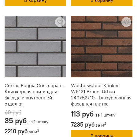
Cerrad Foggia Gris, серая -
Westerwalder Klinker
Клинкерная плитка для
WK121 Braun, Urban
фасада и внутренней
240x52x10 - Глазурованная
отделки
фасадная плитка
40 руб
113 руб
за 1 штуку
35 руб
за 1 штуку
7235 руб
2
за м
2210 руб
2
за м
В корзину