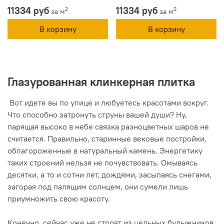
11334 руб
11334 руб
2
2
за м
за м
В корзину
В корзину
Глазурованная клинкерная плитка
Вот идете вы по улице и любуетесь красотами вокруг.
Что способно затронуть струны вашей души? Ну,
парящая высоко в небе связка разноцветных шаров не
считается. Правильно, старинные вековые постройки,
облагороженные в натуральный камень. Энергетику
таких строений нельзя не почувствовать. Омываясь
десятки, а то и сотни лет, дождями, засыпаясь снегами,
загорая под палящим солнцем, они сумели лишь
приумножить свою красоту.
Конечно, сейчас уже не строят из цельных булыжников,