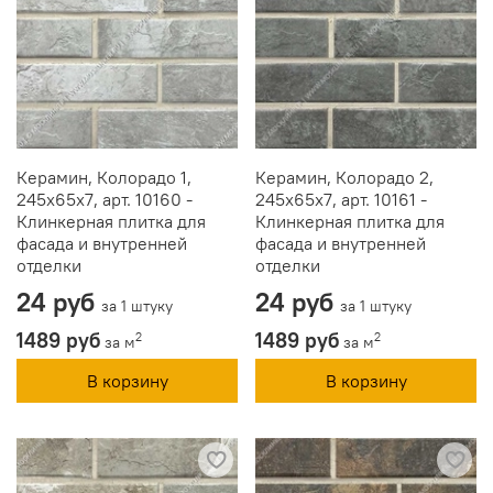
Керамин, Колорадо 1,
Керамин, Колорадо 2,
245x65x7, арт. 10160 -
245x65x7, арт. 10161 -
Клинкерная плитка для
Клинкерная плитка для
фасада и внутренней
фасада и внутренней
отделки
отделки
24 руб
24 руб
за 1 штуку
за 1 штуку
1489 руб
1489 руб
2
2
за м
за м
В корзину
В корзину