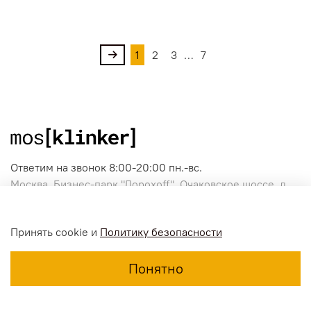
1
2
3
…
7
Ответим на звонок 8:00-20:00 пн.-вс.
Москва, Бизнес-парк "Дорохоff", Очаковское шоссе, д.
28, стр. 2
+7 [495] 646-8910
Принять cookie и
Политику безопасности
+7 [800] 500-5689
Понятно