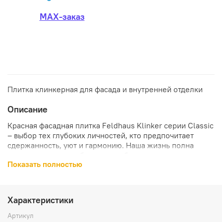
MAX-заказ
Плитка клинкерная для фасада и внутренней отделки
Описание
Красная фасадная плитка Feldhaus Klinker серии Classic
– выбор тех глубоких личностей, кто предпочитает
сдержанность, уют и гармонию. Наша жизнь полна
впечатлениями и событиями, события следуют одно за
Показать полностью
другим и дни несутся с сумасшедшей скоростью, и
потому свою личную тихую гавань хочется оформить
так, чтобы душа отдыхала. Именно такой посыл несет в
себе клинкерная плитка Carmesi Liso R400NF9: отдых,
Характеристики
покой, ответы на вопросы и размышления. Тихая
ненавязчивая музыка, приглушенный свет, сдержанный
Артикул