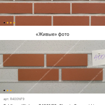
«Живые» фото
арт.
R400NF9