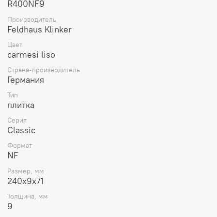
интерьер – и все это на фоне клинкера неброского
R400NF9
красного цвета с гладкой поверхностью Feldhaus
Производитель
Klinker.
Feldhaus Klinker
Цвет
carmesi liso
Страна-производитель
Германия
Тип
плитка
Серия
Classic
Формат
NF
Размер, мм
240x9x71
Толщина, мм
9