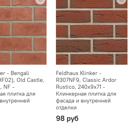
er - Bengali
Feldhaus Klinker -
K
HF02), Old Castle,
R307NF9, Classic Ardor
(
, NF -
Rustico, 240x9x71 -
2
ая плитка для
Клинкерная плитка для
К
 внутренней
фасада и внутренней
ф
отделки
о
98 руб