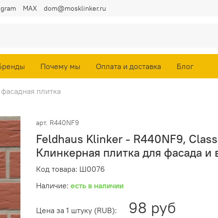
egram
MAX
dom@mosklinker.ru
Бренды
Почему мы
Оплата и доставка
Блог
 фасадная плитка
арт.
R440NF9
Feldhaus Klinker - R440NF9, Class
Клинкерная плитка для фасада и 
Код товара: Ш0076
Наличие:
есть в наличии
98 руб
Цена за 1 штуку (RUB):