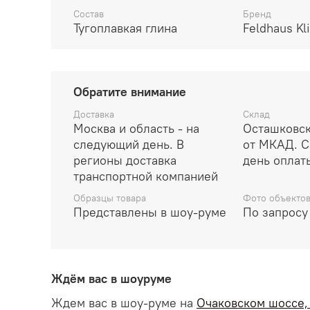
Состав
Бренд
Тугоплавкая глина
Feldhaus Kl
Обратите внимание
Доставка
Склад
Москва и область - на
Осташковск
следующий день. В
от МКАД. С
регионы доставка
день оплат
транспортной компанией
Образцы товара
Фото объекто
Представлены в шоу-руме
По запросу
Ждём вас в шоуруме
Ждем вас в шоу-руме на
Очаковском шоссе, д