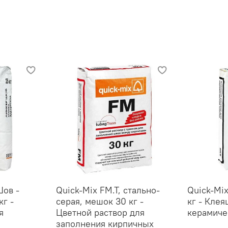
Шов -
Quick-Mix FM.T, стально-
Quick-Mi
кг -
серая, мешок 30 кг -
кг - Клея
я
Цветной раствор для
керамиче
заполнения кирпичных