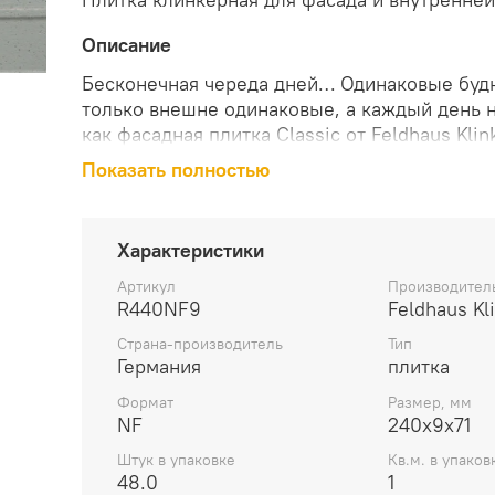
Описание
Бесконечная череда дней… Одинаковые буд
только внешне одинаковые, а каждый день н
как фасадная плитка Classic от Feldhaus Klin
цвета carmesi senso – просто красно коричн
Показать полностью
«под шагрень» добавляет детали, выразител
выкладывается целая стена – необыкновенно
неоднородна и шершава, как отражение наш
Характеристики
шероховатости лёгких недоумений и красно
шикарный интерьер. А отделать фасад? Вам
Артикул
Производител
R440NF9
Feldhaus Kl
будней? Очень нравится… Ведь он скрывает 
вашего дома… под защитой нашего клинкер
Страна-производитель
Тип
Германия
плитка
Формат
Размер, мм
NF
240x9x71
Штук в упаковке
Кв.м. в упаков
48.0
1