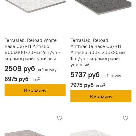
Terraslab, Reload White
Terraslab, Reload
Base C3/R11 Antislip
Anthracite Base C3/R11
600х600х20мм 2шт/уп -
Antislip 600х1200х20мм
керамогранит уличный
1шт/уп - керамогранит
уличный
2509 руб
за 1 штуку
5737 руб
за 1 штуку
6975 руб
2
за м
7975 руб
2
за м
В корзину
В корзину