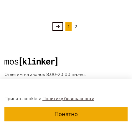
1
2
Ответим на звонок 8:00-20:00 пн.-вс.
Москва, Бизнес-парк "Дорохоff", Очаковское шоссе, д.
28, стр. 2
Принять cookie и
Политику безопасности
+7 [495] 646-8910
+7 [800] 500-5689
Понятно