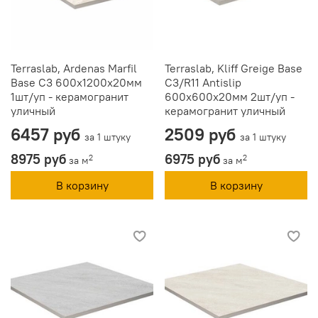
Terraslab, Ardenas Marfil
Terraslab, Kliff Greige Base
Base C3 600х1200х20мм
C3/R11 Antislip
1шт/уп - керамогранит
600х600х20мм 2шт/уп -
уличный
керамогранит уличный
6457 руб
2509 руб
за 1 штуку
за 1 штуку
8975 руб
6975 руб
2
2
за м
за м
В корзину
В корзину