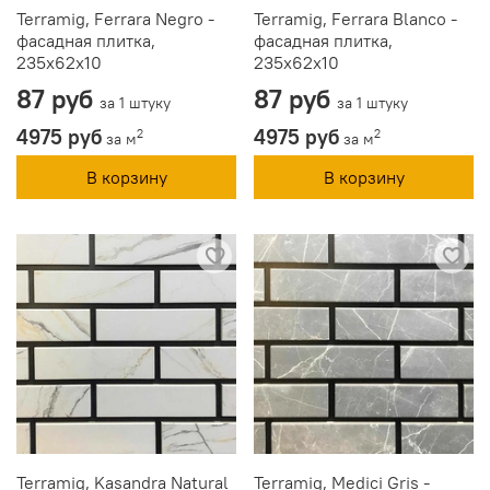
Terramig, Ferrara Negro -
Terramig, Ferrara Blanco -
фасадная плитка,
фасадная плитка,
235x62x10
235x62x10
87 руб
87 руб
за 1 штуку
за 1 штуку
4975 руб
4975 руб
2
2
за м
за м
В корзину
В корзину
Terramig, Kasandra Natural
Terramig, Medici Gris -