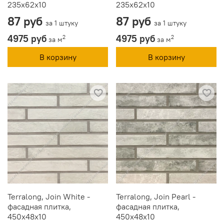
235x62x10
235x62x10
87 руб
87 руб
за 1 штуку
за 1 штуку
4975 руб
4975 руб
2
2
за м
за м
В корзину
В корзину
Terralong, Join White -
Terralong, Join Pearl -
фасадная плитка,
фасадная плитка,
450х48х10
450х48х10