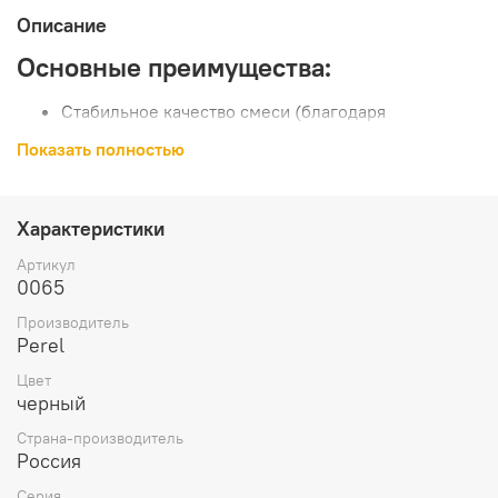
Описание
Основные преимущества:
Стабильное качество смеси (благодаря
заводскому производству);
Показать полностью
Легкое приготовление и использование раствора;
Раствор не пачкает лицевую сторону;
Полная наполняемость швов;
Быстрый набор прочности
Характеристики
Температура применения:
Артикул
0065
Артикул
Интервал °C
Производитель
Perel
00xx – «лето»
+5...+30
Цвет
50xx – «зима»
-5...+10
черный
Страна-производитель
Технические характеристики:
Россия
Для кирпича с водопоглощением
5 - 12 %
Серия