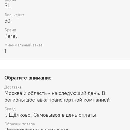
SL
Влажность сухой смеси не более
0,3 %
Вес, кг/шт.
Максимальная фракция наполнителя
1,25 мм
50
Бренд
Расход воды затворения
0,15 - 0,18 л/кг
Perel
Подвижность растворной смеси
Пк2 (5-6) см
Минимальный заказ
1
Время жизни
2 час
Прочность на сжатие в 28 суток
15, Мпа
Адгезия 28 суток не менее, МПа
0,2
Обратите внимание
Морозостойкость не менее
F50
Доставка
Москва и область - на следующий день. В
Количество цветов
14
регионы доставка транспортной компанией
Вес мешка
50 кг или 25 кг
Склад
г. Щёлково. Самовывоз в день оплаты
Образцы товара
Представлены в шоу-руме