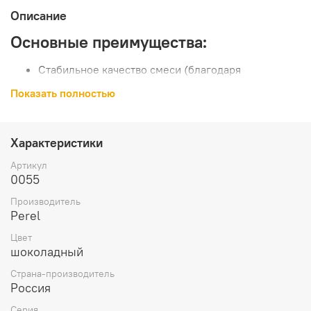
Описание
Основные преимущества:
Стабильное качество смеси (благодаря
заводскому производству);
Показать полностью
Легкое приготовление и использование раствора;
Раствор не пачкает лицевую сторону;
Полная наполняемость швов;
Быстрый набор прочности
Характеристики
Температура применения:
Артикул
0055
Артикул
Интервал °C
Производитель
Perel
00xx – «лето»
+5...+30
Цвет
50xx – «зима»
-5...+10
шоколадный
Страна-производитель
Технические характеристики:
Россия
Для кирпича с водопоглощением
5 - 12 %
Серия