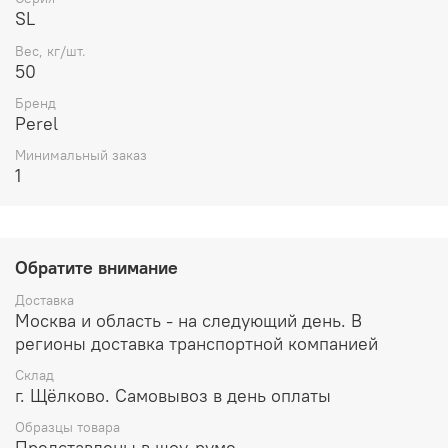
SL
Влажность сухой смеси не более
0,3 %
Вес, кг/шт.
Максимальная фракция наполнителя
1,25 мм
50
Бренд
Расход воды затворения
0,15 - 0,18 л/кг
Perel
Подвижность растворной смеси
Пк2 (5-6) см
Минимальный заказ
1
Время жизни
2 час
Прочность на сжатие в 28 суток
15, Мпа
Адгезия 28 суток не менее, МПа
0,2
Обратите внимание
Морозостойкость не менее
F50
Доставка
Москва и область - на следующий день. В
Количество цветов
14
регионы доставка транспортной компанией
Вес мешка
50 кг или 25 кг
Склад
г. Щёлково. Самовывоз в день оплаты
Образцы товара
Представлены в шоу-руме