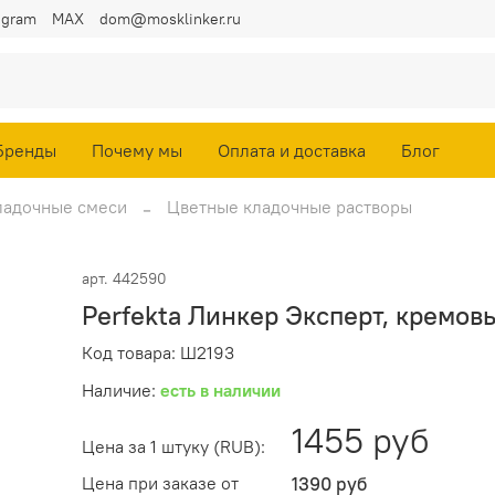
egram
MAX
dom@mosklinker.ru
Бренды
Почему мы
Оплата и доставка
Блог
ладочные смеси
Цветные кладочные растворы
арт.
442590
Perfekta Линкер Эксперт, кремов
Код товара: Ш2193
Наличие:
есть в наличии
1455 руб
Цена за 1 штуку (RUB):
Цена при заказе от
1390 руб