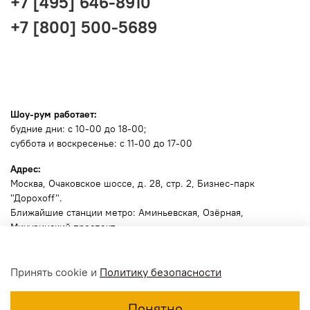
+7 [495] 646-8910
+7 [800] 500-5689
Шоу-рум работает:
будние дни: с 10-00 до 18-00;
суббота и воскресенье: с 11-00 до 17-00
Адрес:
Москва
, Очаковское шоссе, д. 28, стр. 2, Бизнес-парк
"Дорохоff".
Ближайшие станции метро: Аминьевская, Озёрная,
Мичуринский проспект.
🧭
Ссылка для навигатора
.
Принять cookie и
Политику безопасности
Пожалуйста, позвоните заранее, сообщите марку и номер
машины для пропуска .
Понятно