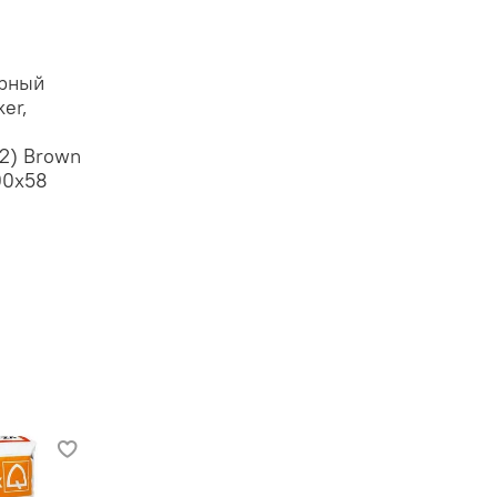
орный
er,
2) Brown
00x58