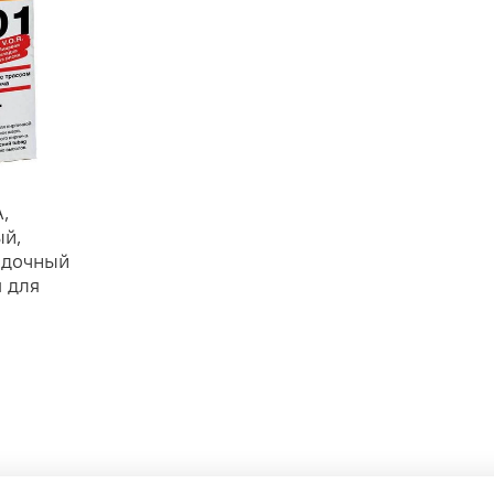
A,
ый,
адочный
м для