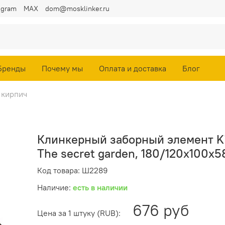
egram
MAX
dom@mosklinker.ru
Бренды
Почему мы
Оплата и доставка
Блог
 кирпич
Клинкерный заборный элемент Kin
The secret garden, 180/120x100x5
Код товара: Ш2289
Наличие:
есть в наличии
676 руб
Цена за 1 штуку (RUB):