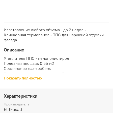
Изготовление любого объема - до 2 недель.
Клинкерная термопанель ППС для наружной отделки
фасада.
Описание
Утеплитель ППС - пенополистирол
Полезная площадь 0,55 м2
Соединение паз-гребень
Количество монтажных втулок 6 шт.
Показать полностью
Плотность утеплителя 25 кг/м3
Температура применения от -50 С до +75 С
Характеристики
Производитель
ElitFasad