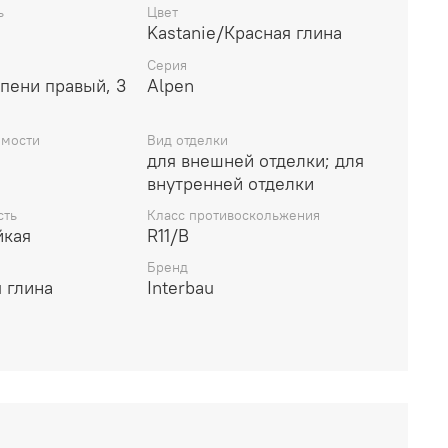
ь
Цвет
Kastanie/Красная глина
Серия
упени правый, 3
Alpen
емости
Вид отделки
для внешней отделки; для
внутренней отделки
сть
Класс противоскольжения
йкая
R11/B
Бренд
 глина
Interbau