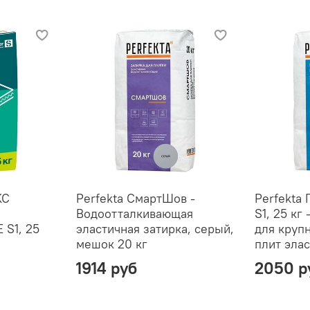
KC
Perfekta СмартШов -
Perfekta
Водоотталкивающая
S1, 25 кг
 S1, 25
эластичная затирка, серый,
для круп
мешок 20 кг
плит эла
1914 руб
2050 р