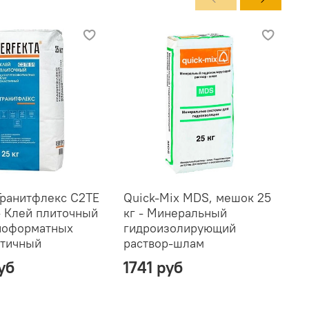
 Гранитфлекс C2TE
Quick-Mix MDS, мешок 25
Q
 - Клей плиточный
кг - Минеральный
к
ноформатных
гидроизолирующий
и
стичный
раствор-шлам
уб
1741 руб