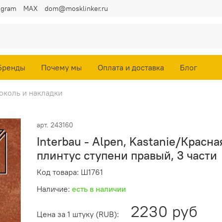
egram
MAX
dom@mosklinker.ru
Бренды
Почему мы
Оплата и доставка
Блог
околь и накладки
арт.
243160
Interbau - Alpen, Kastanie/Красн
плинтус ступени правый, 3 части
Код товара: Ш1761
Наличие:
есть в наличии
2230 руб
Цена за 1 штуку (RUB):