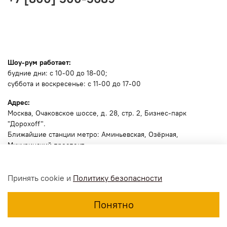
Шоу-рум работает:
будние дни: с 10-00 до 18-00;
суббота и воскресенье: с 11-00 до 17-00
Адрес:
Москва
, Очаковское шоссе, д. 28, стр. 2, Бизнес-парк
"Дорохоff".
Ближайшие станции метро: Аминьевская, Озёрная,
Мичуринский проспект.
🧭
Ссылка для навигатора
.
Принять cookie и
Политику безопасности
Пожалуйста, позвоните заранее, сообщите марку и номер
машины для пропуска .
Понятно
Шлагбаум №1 откроется по номеру машины.
Вам нужен центральный вход посередине.