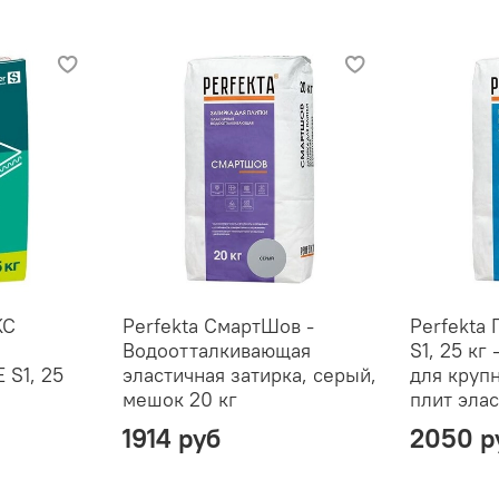
KC
Perfekta СмартШов -
Perfekta
Водоотталкивающая
S1, 25 кг
 S1, 25
эластичная затирка, серый,
для круп
мешок 20 кг
плит эла
1914 руб
2050 р