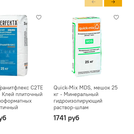
 Гранитфлекс C2TE
Quick-Mix MDS, мешок 25
Q
 - Клей плиточный
кг - Минеральный
к
ноформатных
гидроизолирующий
и
стичный
раствор-шлам
уб
1741 руб