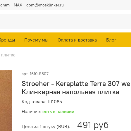
egram
MAX
dom@mosklinker.ru
Бренды
Почему мы
Оплата и доставка
Блог
 плитка
арт.
1610.S307
Stroeher - Keraplatte Terra 307 w
Клинкерная напольная плитка
Код товара: Ш1085
Наличие:
есть в наличии
491 руб
Цена за 1 штуку (RUB):