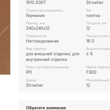
1610.S307
Stroeher
Страна-производитель
Тип
Германия
плитка
Размер, мм
Толщина, мм
240x240x12
12
Поверхность
Расход шт/кв.м
Неглазурованая
16.0
Вид отделки
Водопоглощен
для внешней отделки; для
≤ 6
внутренней отделки
Класс противоскольжения
Марка морозо
R11
F300
Бренд
Минимальный 
Stroeher
12
Обратите внимание