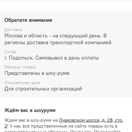
камень искусственный; камень натуральный; кирпич;
кирпич керамический; кирпич керамический
крупноформатный; кирпич клинкерный; кирпич
Обратите внимание
облицовочный; кирпич пустотелый; кирпич рядовой;
кирпич силикатный; краска акиловая; краска
Доставка
силиконовая; ЛКМ; ПГП; пенобетон;
Москва и область - на следующий день. В
пенополистиролбетон; плитка клинкерная; СФТК;
регионы доставка транспортной компанией
цементно-известковое; цементно-песчаное; цементное;
ЦСП; шпаклевки гипсовые; шпаклевки полимерные;
Склад
шпаклевки цементные; штукатурки гипсовые;
г. Подольск. Самовывоз в день оплаты
штукатурки декоративные акриловые; штукатурки
Образцы товара
декоративные силиконовые; штукатурки декоративные
Представлены в шоу-руме
цементные; штукатурки цементные.
Специальная цена
Для строительных организаций
Ждём вас в шоуруме
Ждем вас в шоу-руме на
Очаковском шоссе, д. 28, стр.
2
! У нас все представленные на сайте товары есть в
демонстрационных образцах. Почти все. Приезжайте,