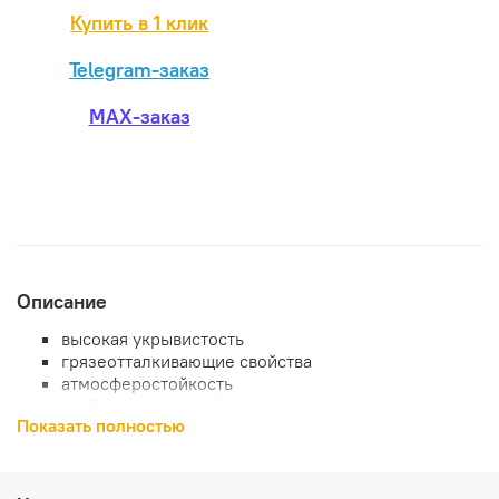
Купить в 1 клик
Telegram-заказ
MAX-заказ
Описание
высокая укрывистость
грязеотталкивающие свойства
атмосферостойкость
стойкость к ультрафиолету
Показать полностью
паропроницаемость
силиконовая основа
Предназначена для создания декоративно-защитной