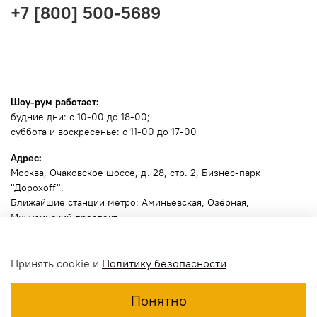
+7 [800] 500-5689
Шоу-рум работает:
будние дни: с 10-00 до 18-00;
суббота и воскресенье: с 11-00 до 17-00
Адрес:
Москва
, Очаковское шоссе, д. 28, стр. 2, Бизнес-парк
"Дорохоff".
Ближайшие станции метро: Аминьевская, Озёрная,
Мичуринский проспект.
🧭
Ссылка для навигатора
.
Принять cookie и
Политику безопасности
Пожалуйста, позвоните заранее, сообщите марку и номер
машины для пропуска .
Понятно
Шлагбаум №1 откроется по номеру машины.