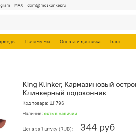
egram
MAX
dom@mosklinker.ru
Бренды
Почему мы
Оплата и доставка
Блог
King Klinker, Кармазиновый остров
Клинкерный подоконник
Код товара: Ш1796
Наличие:
есть в наличии
344 руб
Цена за 1 штуку (RUB):