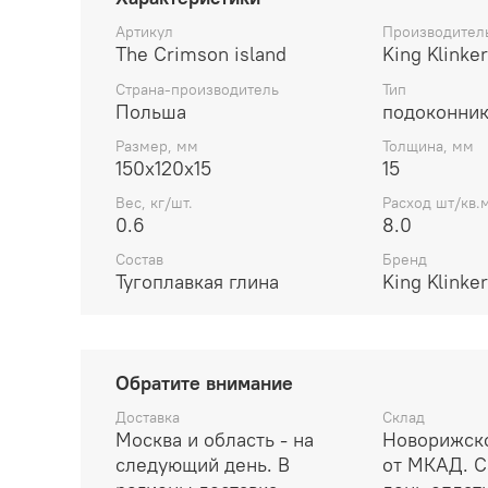
Артикул
Производител
The Crimson island
King Klinker
Страна-производитель
Тип
Польша
подоконни
Размер, мм
Толщина, мм
150x120x15
15
Вес, кг/шт.
Расход шт/кв.м
0.6
8.0
Состав
Бренд
Тугоплавкая глина
King Klinker
Обратите внимание
Доставка
Склад
Москва и область - на
Новорижско
следующий день. В
от МКАД. С