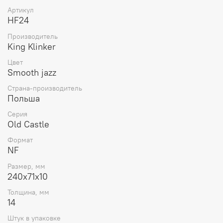
неуловимым перекликается с молчаливыми
Артикул
свидетелями глубокой старины – то ли густыми
HF24
коричневыми разводами, то ли белесыми высолами, то
Производитель
ли непостижимой тайной.
King Klinker
Цвет
Smooth jazz
Страна-производитель
Польша
Серия
Old Castle
Формат
NF
Размер, мм
240x71x10
Толщина, мм
14
Штук в упаковке