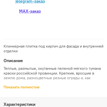
Telegram-заказ
MAX-заказ
Клинкерная плитка под кирпич для фасада и внутренней
отделки
Описание
Теплые, размытые, окутанные пеленой мягкого тумана
краски российской провинции. Крепкие, вросшие в
землю дома, разноцветные резные ограды и, как
напоминание о прошедших эпохах, темные стены
Показать полностью
полуразрушенных церквей. Даже в потертой
штукатурке, напоминающей клинкерную плитку Smooth
jazz серии Old Castle, и осыпающихся кирпичах есть
особое величие, какая-то скрытая неразгаданная тайна.
Характеристики
Стильный клинкер компании King Klinker чем-то