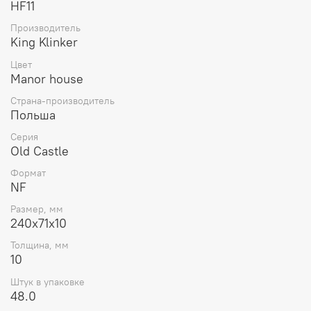
помощью вы сможете отразить уникальную атмосферу
HF11
истории, реконструировать архитектурное строение,
Производитель
дополнить интерьеры лофт, кантри, гранж либо
King Klinker
воссоздать тепло и уют детства.
Цвет
Manor house
Страна-производитель
Польша
Серия
Old Castle
Формат
NF
Размер, мм
240x71x10
Толщина, мм
10
Штук в упаковке
48.0