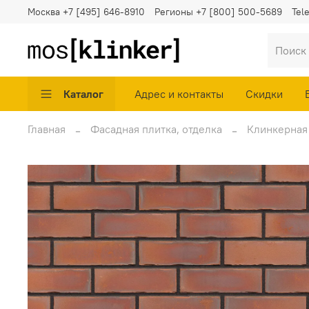
Москва
+7 [495] 646-8910
Регионы
+7 [800] 500-5689
Tel
Каталог
Адрес и контакты
Скидки
Главная
Фасадная плитка, отделка
Клинкерная