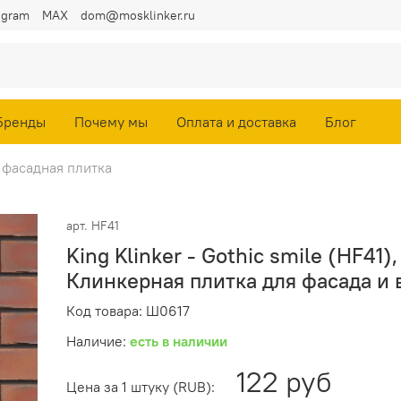
egram
MAX
dom@mosklinker.ru
Бренды
Почему мы
Оплата и доставка
Блог
 фасадная плитка
арт.
HF41
King Klinker - Gothic smile (HF41),
Клинкерная плитка для фасада и 
Код товара: Ш0617
Наличие:
есть в наличии
122 руб
Цена за 1 штуку (RUB):