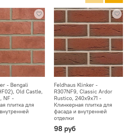
er - Bengali
Feldhaus Klinker -
K
HF02), Old Castle,
R307NF9, Classic Ardor
(
, NF -
Rustico, 240x9x71 -
2
ая плитка для
Клинкерная плитка для
К
 внутренней
фасада и внутренней
ф
отделки
о
98 руб