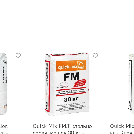
Шов -
Quick-Mix FM.T, стально-
Quick-Mi
кг -
серая, мешок 30 кг -
кг - Клея