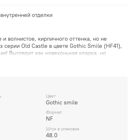
 внутренней отделки
е и волнистое, кирпичного оттенка, но не
 серии Old Castle в цвете Gothic Smile (HF41),
ая! Выглядит как новехонькая кладка, но
таринный кирпич. В точности, как в
начала прошлого века. Вот и следы ручной
скольких сортов натуральных глин, особая
 украсьте внутренние стены и фасад. Кто знает,
рода, возведенных со вкусом.
ь
Цвет
Gothic smile
Формат
NF
Штук в упаковке
48.0