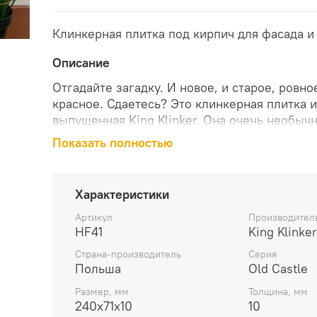
Клинкерная плитка под кирпич для фасада и
Описание
Отгадайте загадку. И новое, и старое, ровно
красное. Сдаетесь? Это клинкерная плитка из
выпущенная King Klinker. Она очень необычн
присмотревшись, становится понятно - это с
Показать полностью
сохранившихся особняках богатых вельмож 
формовки, неравномерность окраса из-за не
технология обжига. Оденьте в нее свой дом,
Характеристики
может он войдет в историю лучших домов го
Артикул
Производител
HF41
King Klinker
Страна-производитель
Серия
Польша
Old Castle
Размер, мм
Толщина, мм
240x71x10
10