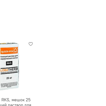
x RKS, мешок 25
щий раствор для