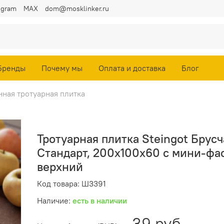
egram
MAX
dom@mosklinker.ru
Бренды
Почему мы
Оплата и доставка
Блог
нная тротуарная плитка
Тротуарная плитка Steingot Брус
Стандарт, 200х100х60 с мини-фас
верхний
Код товара: Ш3391
Наличие:
есть в наличии
39 руб