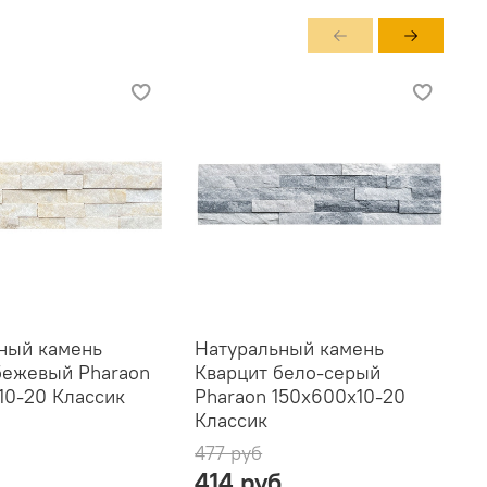
ный камень
Натуральный камень
Н
бежевый Pharaon
Кварцит бело-серый
К
10-20 Классик
Pharaon 150x600x10-20
1
Классик
477 руб
4
б
414 руб