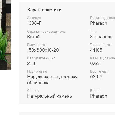
Характеристики
Артикул
Производител
1308-F
Pharaon
Страна-производитель
Тип
Китай
3D-панель
Размер, мм
Толщина, мм
150x600x10-20
44105
Вес упаковки, кг
Кв.м. в упаков
21.4
0,63
Назначение
Вес, кг/шт.
Наружная и внутренняя
03.06
облицовка
Состав
Бренд
Натуральный камень
Pharaon