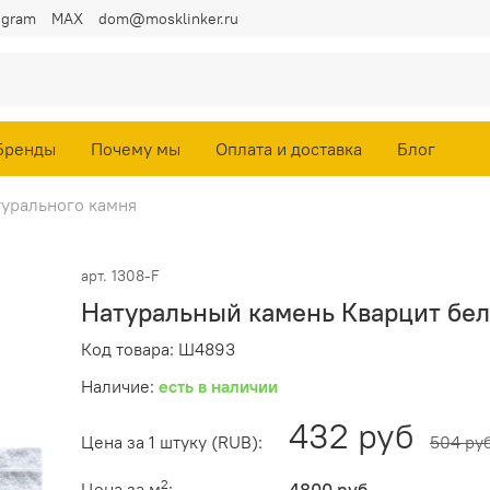
egram
MAX
dom@mosklinker.ru
Бренды
Почему мы
Оплата и доставка
Блог
турального камня
арт.
1308-F
Натуральный камень Кварцит бел
Код товара: Ш4893
Наличие:
есть в наличии
432 руб
Цена за 1 штуку (RUB):
504 ру
2
Цена за м
: