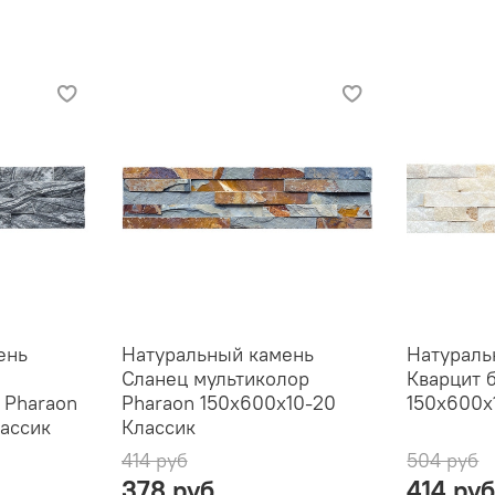
ень
Натуральный камень
Натураль
)
Сланец мультиколор
Кварцит 
 Pharaon
Pharaon 150x600x10-20
150x600x
ассик
Классик
414 руб
504 руб
378 руб
414 ру